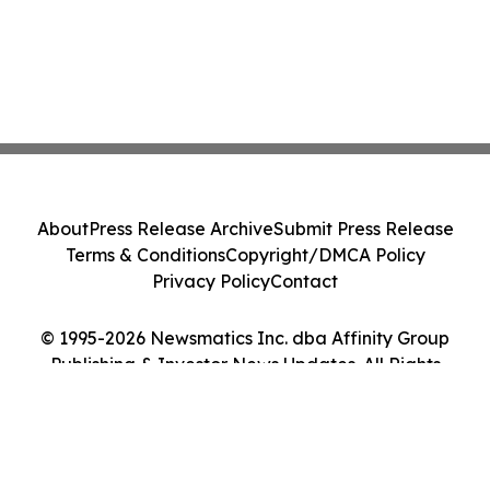
About
Press Release Archive
Submit Press Release
Terms & Conditions
Copyright/DMCA Policy
Privacy Policy
Contact
© 1995-2026 Newsmatics Inc. dba Affinity Group
Publishing & Investor News Updates. All Rights
Reserved.
Cookie Settings / Your Privacy Choices