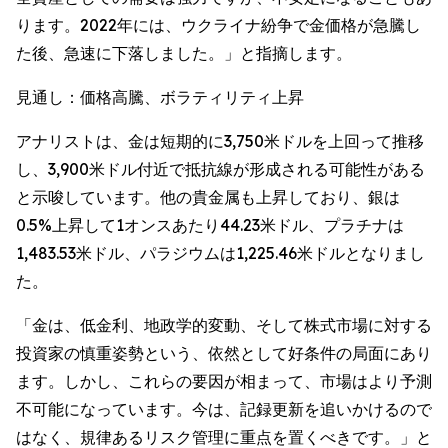
ります。2022年には、ウクライナ紛争で金価格が急騰し
た後、急速に下落しました。」と指摘します。
見通し：価格高騰、ボラティリティ上昇
アナリストは、金は短期的に3,750米ドルを上回って推移
し、3,900米ドル付近で抵抗線が形成される可能性がある
と示唆しています。他の貴金属も上昇しており、銀は
0.5%上昇して1オンスあたり44.23米ドル、プラチナは
1,483.53米ドル、パラジウムは1,225.46米ドルとなりまし
た。
「金は、低金利、地政学的変動、そして株式市場に対する
投資家の慎重姿勢という、依然として好条件の局面にあり
ます。しかし、これらの要因が相まって、市場はより予測
不可能になっています。今は、記録更新を追いかけるので
はなく、規律あるリスク管理に重点を置くべきです。」と