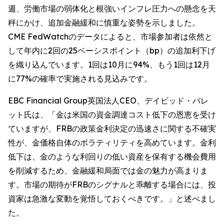
週、労働市場の弱体化と根強いインフレ圧力への懸念を天
秤にかけ、追加金融緩和に慎重な姿勢を示しました。
CME FedWatchのデータによると、市場参加者は依然と
して年内に2回の25ベーシスポイント（bp）の追加利下げ
を織り込んでいます。1回は10月に94%、もう1回は12月
に77%の確率で実施される見込みです。
EBC Financial Group英国法人CEO、デイビッド・バレ
ット氏は、「金は米国の資金調達コスト低下の恩恵を受け
ていますが、FRBの政策金利決定の迅速さに関する不確実
性が、金価格自体のボラティリティを高めています。金利
低下は、金のような利回りの低い資産を保有する機会費用
を削減するため、金融緩和局面では金の魅力が高まりま
す。市場の期待がFRBのシグナルと乖離する場合には、投
資家は急激な変動を覚悟しておくべきです。」と述べまし
た。