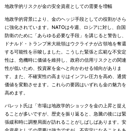
地政学的リスクが金の安全資産としての需要を増幅
地政学的背景により、金のヘッジ手段としての役割がさら
に強化されています。NATOは今週、ロシアに対し、自国
防衛のために「あらゆる必要な手段」を講じると警告し、
ドナルド・トランプ米大統領はウクライナが占領地を奪還
する可能性を示唆しました。こうした緊張と広範な不安定
性は、危機時に価値を維持し、政府の信用リスクとの関連
性が低いため、投資家を金へと向かわせる傾向がありま
す。また、不確実性の高まりはインフレ圧力を高め、通貨
価値を変動させます。これらの要因はいずれも金の魅力を
高めます。
バレット氏は「市場は地政学的ショックを金の上昇と捉え
ることが多いですが、歴史を振り返ると、急騰の後には緊
張緩和時に調整局面が訪れることがしばしばあります。安
全資産としての需要は強力ですが、不安定になることもあ