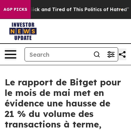
 Are Sick and Tired of This Politics of Hatred”
The St
AGP PICKS
Le rapport de Bitget pour
le mois de mai met en
évidence une hausse de
21 % du volume des
transactions à terme,