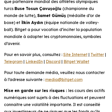
que partenaire mondial des athlètes olympiques
turcs
Buse Tosun Çavuşoğlu
(championne du
monde de lutte),
Samet Gümüş
(médaille d’or de
boxe) et
İlkin Aydın
(équipe nationale de volley-
ball). Bitget a pour vocation d’inciter la population
mondiale à adopter les cryptomonnaies, symboles
d’avenir.
Pour en savoir plus, consultez :
Site Internet
|
Twitter
|
Telegram
|
LinkedIn
|
Discord
|
Bitget Wallet
Pour toute demande média, veuillez nous contacter
à l’adresse suivante :
media@bitget.com
Mise en garde sur les risques :
les cours des actifs
numériques sont sujets à des fluctuations et peuvent
connaître une volatilité importante. Il est conseillé
aux investisseurs de ne risquer que les fonds qu’ils