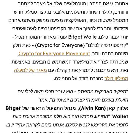
אסטרטגי את הפתרון הטכנולוגיים שלה אל מעבר למסחר
ורווחים, לגילוי רשתות ותשלומים גלובליים. לצד סמליל חדש
המסמל פשטות וכיוון, האפליקציה מציעה ממשק משתמש זורם
וידידותי יותר כדי להפוך את שוק הקריפטוגרפיה לאינטואיטיבי
יותר עבור כולם.
Bitget Walle
עומד מאחורי המוטו המכיל
-
"
קריפטוגרפיה לכולם
" (
Crypto for Everyone
) - כעת חלק
מיוזמה רחבה יותר,
Crypto for Everyone Movement
,
שמטרתה לצרף את מיליארד המשתמשים הבאים. באמצעות
זאת, היא מתכננת לתמרץ את הקהילה עם
מאגר של למעלה
ממיליון דולר
כהכרת תודה על התמיכה.
"תפקיד הארנקים מתפתח - הוא עובר מכלי נישה לכלי עם
תועלת בעולם האמיתי לצרכים יומיומיים",
אמר
אלווין
קאן
(
Alvin Kan
)
, מנהל התפעול הראשי של
Bitget
Wallet
.
"המיתוג מחדש הזה הוא חלק מתוכנית ארוכת טווח
להפוך את
הקריפטו
לנגיש לכולם. אנחנו בונים לקראת עתיד שבו