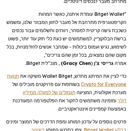
מתרחב מעבר לנכסים דיגיטליים.
"
Bitget Wallet
עומדת איתנה, כאשר המהות
הקריפטוגרפית
מתרחבת אל מעבר לחזון המבוזר שלנו, ומשמש
כשכבת גישה קריטית למסחר, רווחים ותשלומים עבור נכסים
ברשת
הבלוקצ'יין
. למשתמשים יש כעת כלי חזק עוד יותר, פשוט
לשימוש, נגיש ועמוס ביכולות - שמחבר אנשים להזדמנויות, בכל
מקום שהם נמצאים, בכל זמן שהם צריכים",
אמרה
גרייסי
צ'ן
(
Gracy Chen
)
, מנכ"לית
Bitget
.
כדי לציין את המיתוג מחדש,
Bitget
Wallet
משיקה את
תנועת
Crypto for Everyone
בשותפות עם פרויקטים מובילים של
מערכת אקולוגית, המציעה
תגמולים של למעלה ממיליון
דולר
ומזמינה משתמשים לחקור את הפלטפורמה המעודכנת
באמצעות קמפיינים אינטראקטיביים.
פרטים נוספים על עדכון המותג ומפת הדרכים של המוצר זמינים
בבלוג Bitget Wallet
. צפו בסרטון המותג
ביוטיוב
.