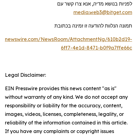
לפניות בנושא מדיה, אנא צרו קשר עם
media.web3@bitget.com
תמונה
הנלוות
להודעה זו
זמינ
ה
בכתובת
obenewswire.com/NewsRoom/AttachmentNg/610b2d19-
6ff7-4e1d-8471-b0f9a7ffe66c
Legal Disclaimer:
EIN Presswire provides this news content "as is"
without warranty of any kind. We do not accept any
responsibility or liability for the accuracy, content,
images, videos, licenses, completeness, legality, or
reliability of the information contained in this article.
If you have any complaints or copyright issues