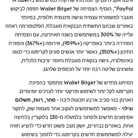
אינטראקציה עם
קריפטו
מרגישה קלה כמו שימוש ב-
Uber
או
PayPal
",
הוסיף. הצמיחה של
Bitget
Wallet
חפפה לביקוש
מוגבר למשמורת עצמית וגישה פיננסית חלופית, במיוחד
באזורים שבהם התשתית הבנקאית מוגבלת. הפלטפורמה ראתה
עלייה של 300% במשתמשים בשנה האחרונה, עם הצמיחה
המהירה ביותר באפריקה (+959%), אירופה (+367%) והמזרח
התיכון (+350%), כאשר יותר אנשים פונים
לקריפטו
כדי לנווט
באינפלציה, גישה בנקאית מוגבלת וחוסר יציבות כלכלית,
ומשיגים שליטה רבה יותר על הכספים שלהם.
המיתוג מחדש של
Bitget
Wallet
מתמקד בהפיכת
הקריפטו
לקל יותר לשימוש ופרקטי יותר לצרכים יומיומיים.
הארנק בנוי סביב ארבע תכונות ליבה -
סחר, רווח, תשלום
וגילוי
- מאפשר למשתמשים לעקוב אחר מגמות שוק, לחקור
אסימונים חדשים ולסחור
בלמעלה
מ-130
בלוקצ'יין
בלחיצה
אחת. באזורים נבחרים, יושק מצב פשוט חדש כדי להציע חוויה
יעילה למשתמשים חדשים
בקריפטו
. כדי לתמוך בשימוש