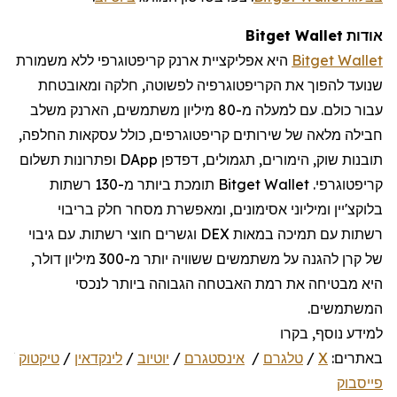
אודות
Wallet
Bitget
Bitget Wallet
היא אפליקציית ארנק
קריפטוגרפי
ללא משמורת
שנועד להפוך את הקריפטוגרפיה לפשוטה, חלקה ומאובטחת
עבור כולם. עם למעלה מ-
80
מיליון משתמשים, הארנק משלב
חבילה מלאה של שירותים קריפטוגרפים, כולל עסקאות החלפה,
תובנות שוק, הימורים, תגמולים, דפדפן
DApp
ופתרונות תשלום
קריפטוגרפי
.
Bitget Wallet
תומכת ביותר מ-130 רשתות
בלוקצ'יין
ומיליו
ני
אסימונים, ומאפשרת מסחר חלק בריבוי
רשתות עם תמיכה במאות
DEX
וגשרים חוצי רשתות. עם גיבוי
של קרן להגנה על משתמשים ששוויה יותר מ-300 מיליון דולר,
היא מבטיחה את רמת האבטחה הגבוהה ביותר לנכסי
המשתמשים.
למידע נוסף, בקרו
באתרים:
X
/
טלגרם
/
אינסטגרם
/
יוטיוב
/
לינקדאין
/
טיקטוק
/
d
פייסבוק